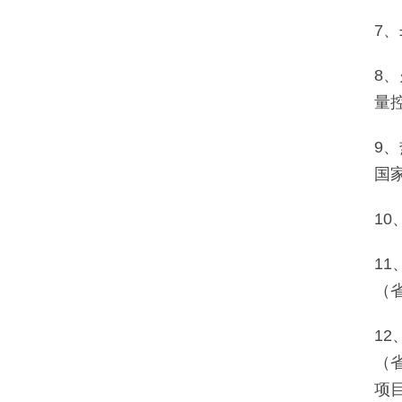
7
8
量
9
国
1
1
（
1
（
项