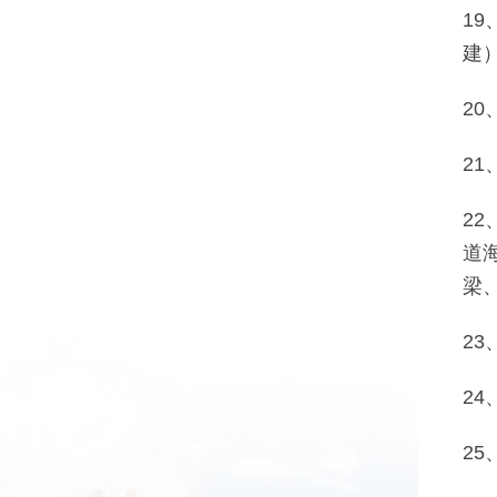
1
建
2
2
2
道
梁
2
2
2