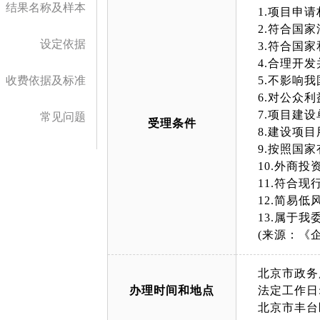
结果名称及样本
1.项目申
2.符合国
设定依据
3.符合国
4.合理开
收费依据及标准
5.不影响
6.对公众
7.项目建
常见问题
受理条件
8.建设项
9.按照国
10.外商
11.符合
12.简易
13.属于
(来源：《
北京市政务
办理时间和地点
法定工作日: 
北京市丰台