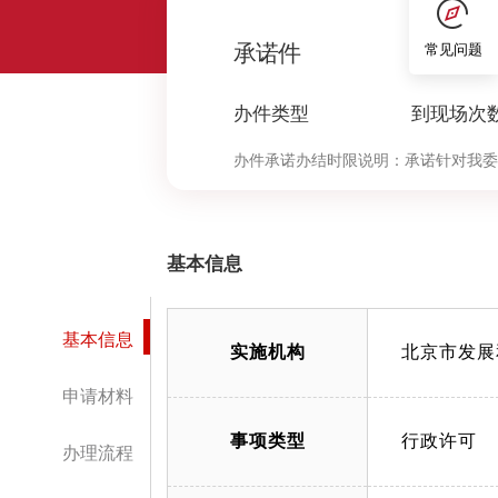
0
承诺件
常见问题
办件类型
到现场次
办件承诺办结时限说明：
承诺针对我委
决定环节办理时限按照本市压减政务服
中“审查与决定”环节的计时时限）
基本信息
基本信息
实施机构
北京市发展
申请材料
事项类型
行政许可
办理流程