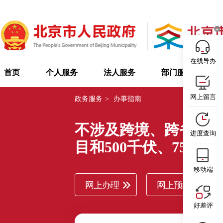
在线导办
首页
个人服务
法人服务
部门服务
网上留言
政务服务
>
办事指南
不涉及跨境、跨省（区
进度查询
目和500千伏、750
移动端
网上办理
网上预约
好差评