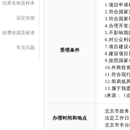
结果名称及样本
1.项目申
2.符合国
设定依据
3.符合国
4.合理开
收费依据及标准
5.不影响
6.对公众
7.项目建
常见问题
受理条件
8.建设项
9.按照国
10.外商
11.符合
12.简易
13.属于
(来源：《
北京市政务
办理时间和地点
法定工作日: 
北京市丰台