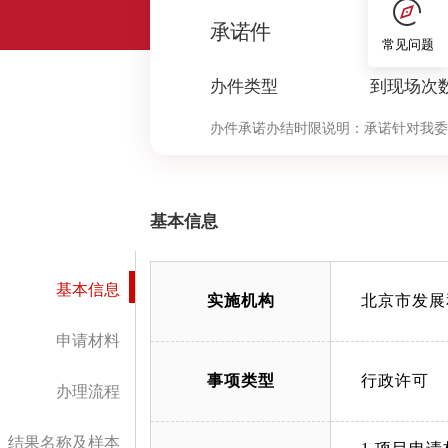
0
承诺件
常见问题
办件类型
到现场次
办件承诺办结时限说明：
承诺针对我委
决定环节办理时限按照本市压减政务服
中“审查与决定”环节的计时时限）
基本信息
基本信息
实施机构
北京市发展
申请材料
事项类型
行政许可
办理流程
结果名称及样本