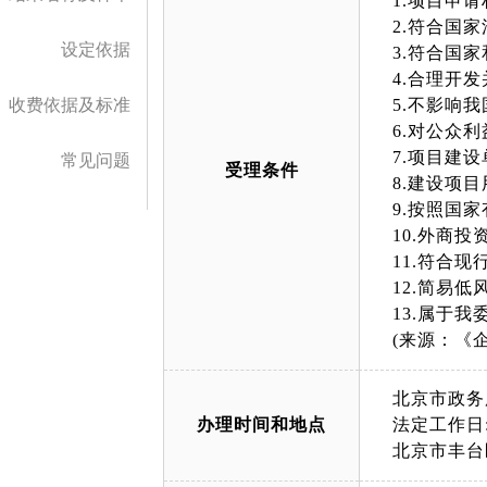
1.项目申
2.符合国
设定依据
3.符合国
4.合理开
收费依据及标准
5.不影响
6.对公众
7.项目建
常见问题
受理条件
8.建设项
9.按照国
10.外商
11.符合
12.简易
13.属于
(来源：《
北京市政务
办理时间和地点
法定工作日: 
北京市丰台