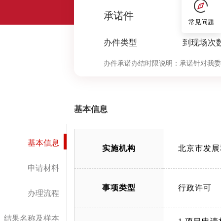
0
承诺件
常见问题
办件类型
到现场次
办件承诺办结时限说明：
承诺针对我委
决定环节办理时限按照本市压减政务服
中“审查与决定”环节的计时时限）
基本信息
基本信息
实施机构
北京市发展
申请材料
事项类型
行政许可
办理流程
结果名称及样本