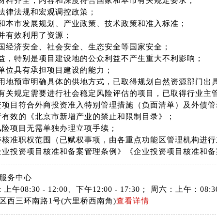
请材料齐全，内容和深度符合国家和本市有关规定要求；
家法律法规和宏观调控政策；
家和本市发展规划、产业政策、技术政策和准入标准；
发并有效利用了资源；
我国经济安全、社会安全、生态安全等国家安全；
利益，特别是项目建设地的公众利益不产生重大不利影响；
设单位具有承担项目建设的能力；
目用地预审明确具体的供地方式，已取得规划自然资源部门出
家有关规定需要进行社会稳定风险评估的项目，已取得行业主
投资项目符合外商投资准入特别管理措施（负面清单）及外债
现行有效的《北京市新增产业的禁止和限制目录》；
低风险项目无需单独办理立项手续；
我委核准职权范围（已赋权事项，由各重点功能区管理机构进
企业投资项目核准和备案管理条例》《企业投资项目核准和备
服务中心
上午08:30 - 12:00、下午12:00 - 17:30； 周六：上午
区西三环南路1号(六里桥西南角)
查看详情