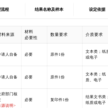
理流程
结果名称及样本
设定依据
材料
材料来源
数量要求
介质要求
必要性
文本类；纸
申请人自备
必要
原件1份
或电子
文本类；纸
申请人自备
必要
原件1份
质、电子
政府部门核
结果文书类
发
必要
复印件1份
纸质或电子
来源说明>