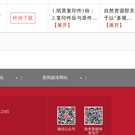
位公章； 3.应为规划
进规划用
规划自然资源部门核
知
1.纸质复印件1份；
自然资源部关
自然资源部门核发；
地“多审合
发； 4.规划意见中项
；
样例下载
2.复印件应与原件保
于以“多规合
4.规划意见中项目单
一、多证合
目单位名称应与申请
持一致，加盖申请单
【展开】
一”为基础推
【展开】
位名称应与申请单位
一”改革的通
单位名称一致； 5.规
位公章； 3.应为规划
进规划用
名称一致； 5.规划意
知
划意见应包含申报项
自然资源部门核发；
地“多审合
见应包含申报项目的
目的相应规划内容。
4.用地意见中项目单
一、多证合
相应规划内容。
位名称应与申请单位
一”改革的通
名称一致； 5.用地意
知
见应包含申报项目的
相应用地内容。
站
|
新闻媒体网站
|
345
微信公众号
政务新媒体
发布厅