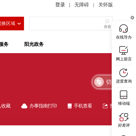
|
无障碍
|
关怀版
切换区域
搜索
在线导办
服务
阳光政务
网上留言
切换简洁版
进度查询
移动端
入收藏
办事指南打印
手机查看
指南分享
好差评