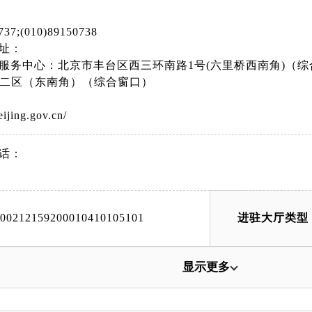
737;(010)89150738
址：
服务中心：北京市丰台区西三环南路1号(六里桥西南角)（
号二区（东南角）（综合窗口）
eijing.gov.cn/
话：
000212159200010410105101
进驻大厅类型
显示更多