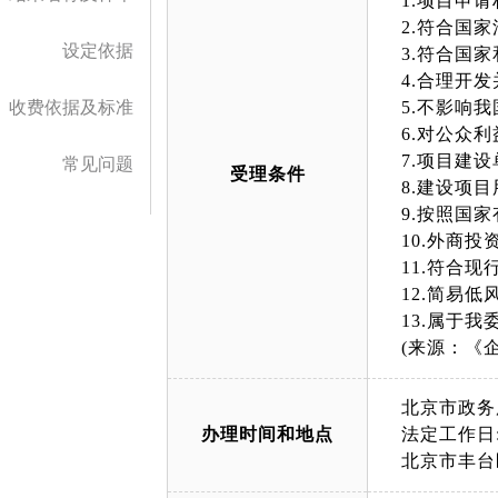
1.项目申
2.符合国
设定依据
3.符合国
4.合理开
收费依据及标准
5.不影响
6.对公众
7.项目建
常见问题
受理条件
8.建设项
9.按照国
10.外商
11.符合
12.简易
13.属于
(来源：《
北京市政务
办理时间和地点
法定工作日: 
北京市丰台