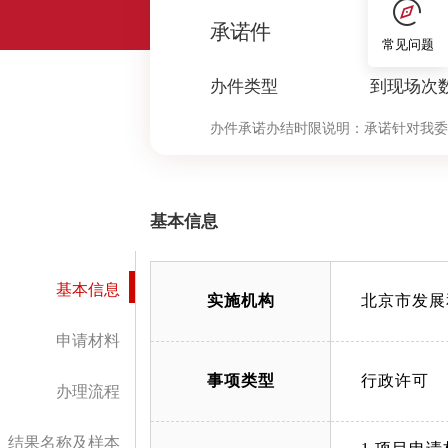
0
承诺件
常见问题
办件类型
到现场次
办件承诺办结时限说明：
承诺针对我委
决定环节办理时限按照本市压减政务服
中“审查与决定”环节的计时时限）
基本信息
基本信息
实施机构
北京市发展
申请材料
事项类型
行政许可
办理流程
结果名称及样本