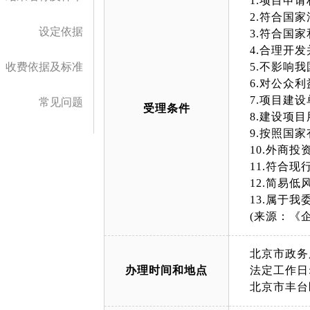
1.项目申
2.符合国
设定依据
3.符合国
4.合理开
收费依据及标准
5.不影响
6.对公众
7.项目建
常见问题
受理条件
8.建设项
9.按照国
10.外商
11.符合
12.简易
13.属于
(来源：《
北京市政务
办理时间和地点
法定工作日: 
北京市丰台