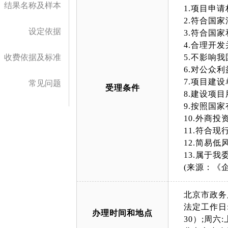
结果名称及样本
1.项目申
2.符合国
设定依据
3.符合国
4.合理开
收费依据及标准
5.不影响
6.对公众
7.项目建
常见问题
受理条件
8.建设项
9.按照国
10.外商
11.符合
12.简易
13.属于
(来源：《
北京市政务
法定工作日:上午
办理时间和地点
30）;周六