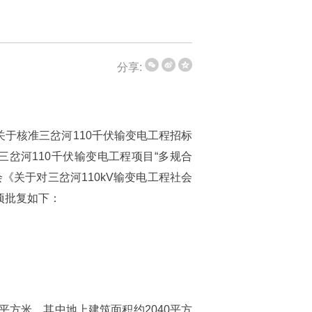
分享:
关于核准三岔河110千伏输变电工程招标
三岔河110千伏输变电工程项目“多规合
会《关于对三岔河110kV输变电工程社会
项批复如下：
0平方米，其中地上建筑面积约2040平方