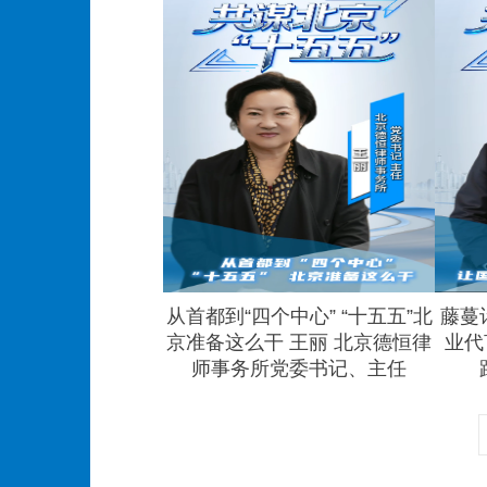
从首都到“四个中心” “十五五”北
藤蔓
京准备这么干 王丽 北京德恒律
业代
师事务所党委书记、主任