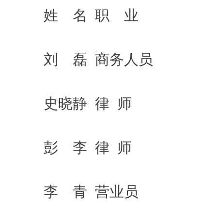
姓 名 职 业
刘 磊 商务人员
史晓静 律 师
彭 李 律 师
李 青 营业员