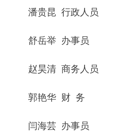
潘贵昆 行政人员
舒岳举 办事员
赵昊清 商务人员
郭艳华 财 务
闫海芸 办事员