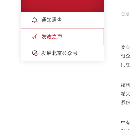
日期：
通知通告
发改之声
委会
发展北京公众号
银
门红
结
精
股
中