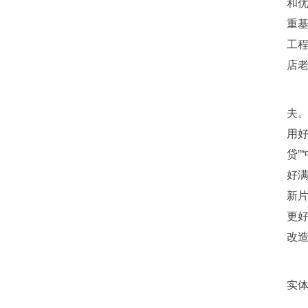
和
重基
工程
店老
夫
用
贷”
好
新
更
改
实