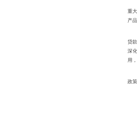
重
产
贷
深
用
政