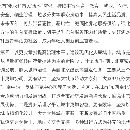
七有”要求和市民“五性”需求，持续丰富生育、教育、就业、医
品安全、物业管理、垃圾分类等群众身边事，提高人民生活品质。
，未来五年，将加强普惠性、基础性、兜底性养老服务供给，强化
全方位的生育支持政策，切实提升托育服务能力和质量，更好满足
，打造青年活力社区，成为年轻人创新创业首选地。
第四，以更实举措提高治理水平，建设现代化人民城市。城市
经从增量扩张转向存量提质为主的新阶段，“十五五”时期，北京
协调发展、超大城市治理、美丽北京建设等重点任务。主要从三个
市更加协调、更有活力，坚持大城市带动大京郊、大京郊服务大城
”、南中轴、奥林匹克中心区等四大活力片区，在城市“东西南北
综合承载能力和发展能级，打造全市经济发展新增长极，擦亮生
发展优势。二是提升治理水平让城市更加智慧、更有效率，坚持
强城市精细化设计，大力实施城市更新，不断改善老旧小区品质
以轨道交通为骨干、地面公交为支撑、多种出行方式为补充的现