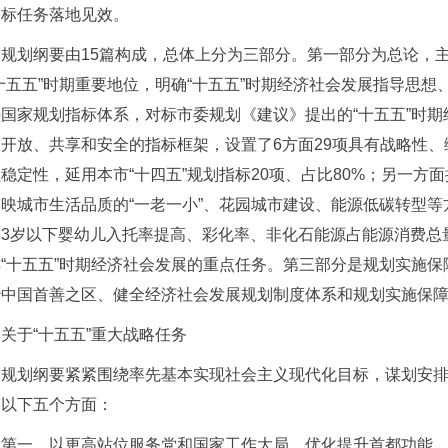
目标任务落地见效。
规划纲要由15篇构成，总体上分为三部分。第一部分为总论，主
十五五”时期重要地位，明确“十五五”时期经济社会发展指导思
接国家规划指标体系，对标市委规划《建议》提出的“十五五”时
、开放、共享和安全的指标框架，设置了6方面29项具有战略性
稳定性，延用本市“十四五”规划指标20项、占比80%；另一方
映城市生活品质的“一老一小”、花园城市建设、能源低碳转型等
、3岁以下婴幼儿入托率提高、彩化率、非化石能源占能源消费总
排“十五五”时期经济社会发展的重点任务。第三部分是规划实施
治中国首善之区、健全经济社会发展规划制度体系和规划实施保
关于“十五五”重大战略任务
规划纲要紧紧围绕率先基本实现社会主义现代化目标，谋划安排
为以下五个方面：
第一，以更高站位服务党和国家工作大局，优化提升首都功能。