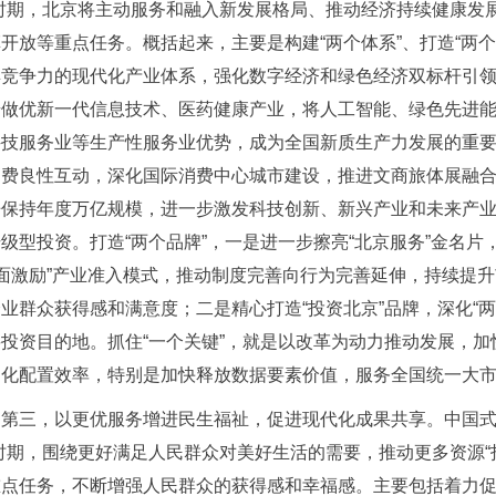
”时期，北京将主动服务和融入新发展格局、推动经济持续健康发
开放等重点任务。概括起来，主要是构建“两个体系”、打造“两个品
具竞争力的现代化产业体系，强化数字经济和绿色经济双标杆引
步做优新一代信息技术、医药健康产业，将人工智能、绿色先进
科技服务业等生产性服务业优势，成为全国新质生产力发展的重
消费良性互动，深化国际消费中心城市建设，推进文商旅体展融合
争保持年度万亿规模，进一步激发科技创新、新兴产业和未来产
级型投资。打造“两个品牌”，一是进一步擦亮“北京服务”金名片
正面激励”产业准入模式，推动制度完善向行为完善延伸，持续提
业群众获得感和满意度；二是精心打造“投资北京”品牌，深化“
要投资目的地。抓住“一个关键”，就是以改革为动力推动发展，
场化配置效率，特别是加快释放数据要素价值，服务全国统一大
第三，以更优服务增进民生福祉，促进现代化成果共享。中国式
时期，围绕更好满足人民群众对美好生活的需要，推动更多资源“
重点任务，不断增强人民群众的获得感和幸福感。主要包括着力