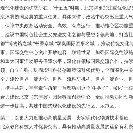
现代化建设的优势所在，“十五五”时期，北京将更加注重优化提
进京津冀协同发展的重点任务。具体来讲，政治中心突出庄重大
率，保障中央政务活动安全、高效、有序运行，推动核心区功能
融，建设中国特色社会主义先进文化之都与思想引领高地，打造社
都”“博物馆之城”“书香京城”“双奥国际赛事名城”，推动传统
故事。国际交往中心突出开放包容、联通世界，加强国际交往设
交和重大国事活动服务保障水平，深化各领域国际交流合作，持
引领、自立自强，巩固增强科技创新策源引领优势，全面深化中
，全力建设世界一流大学、世界一流科研机构、世界一流企业、
、携手共建，牢牢牵住疏解非首都功能这个“牛鼻子”，强化“一
，合力建设北京（京津冀）国际科技创新中心，全面推动协同创
重进一步提高，共建中国式现代化建设的先行区、示范区。
第二，以更大力度推动高质量发展，夯实现代化物质技术基础
，北京教育科技人才优势突出，具有推动高质量发展的诸多有利条