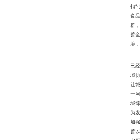
扣“
食
群
善
境
已
域
让城
一河
城
为
加
善