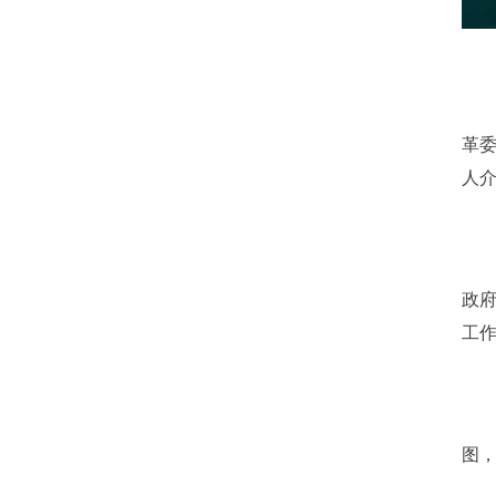
革
人
政府
工作
图，