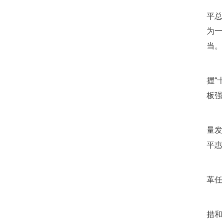
平
为
当
握
板
量
平
革
措