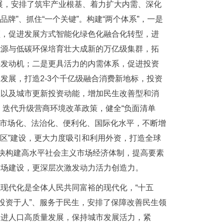
展，安排了筑牢产业根基、着力扩大内需、深化
牌”、抓住“一个关键”。构建“两个体系”，一是
领，促进发展方式智能化绿色化融合化转型，进
能源与低碳环保培育壮大成新的万亿级集群，拓
要发动机；二是更具活力的内需体系，促进投资
发展，打造2-3个千亿级融合消费新地标，投资
业以及城市更新投资动能，增加民生改善型和消
，迭代升级营商环境改革政策，健全“负面清单
升市场化、法治化、便利化、国际化水平，不断增
两区”建设，更大力度吸引和利用外资，打造全球
加快构建高水平社会主义市场经济体制，提高要素
市场建设，更深层次激发动力活力创造力。
现代化是全体人民共同富裕的现代化，“十五
投资于人”、服务于民生，安排了保障改善民生领
促进人口高质量发展，保持城市发展活力，紧