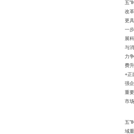
五
改革
更
一
展
与
力
费升
+
强企
重
市
五”
域