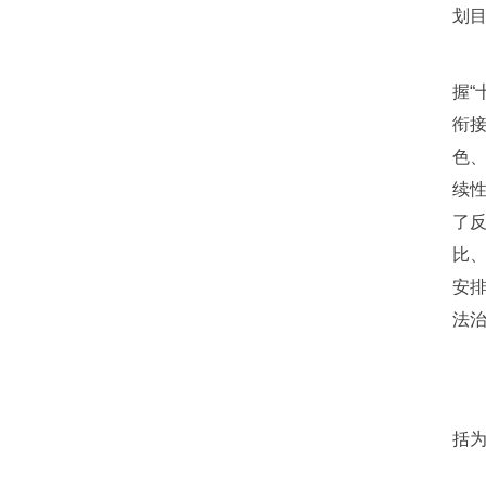
划
握“
衔
色
续性
了反
比
安
法
括