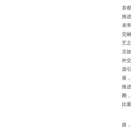
首都
推
表
交
艺之
京
外
源
展
推进
圈
比
路