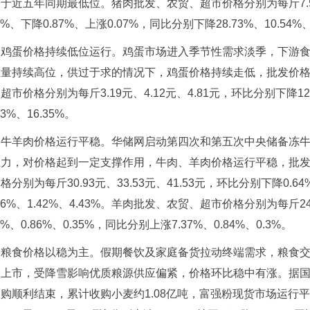
于近五年同期最低位。猪肉批发、农贸、超市价格分别为每斤7.59元
43%、下降0.87%、上涨0.07%，同比分别下降28.73%、10.54%、
鸡蛋价格持续低位运行。鸡蛋市场进入季节性需求淡季，下游
栏量持续高位，供过于求的情况下，鸡蛋价格持续走低，批发价
超市价格分别为每斤3.19元、4.12元、4.81元，环比分别下降12.1
13%、16.35%。
牛羊肉价格运行平稳。华储网启动第四次和第五次中央储备冻
压力，对价格起到一定支撑作用，牛肉、羊肉价格运行平稳，批
格分别为每斤30.93元、33.53元、41.53元，环比分别下降0.6
.26%、1.42%、4.43%。羊肉批发、农贸、超市价格分别为每斤24
65%、0.86%、0.35%，同比分别上涨7.37%、0.84%、0.3%。
粮食价格以稳为主。假期餐饮及家庭备货拉动终端需求，粮食交
上市，受降雪影响优质粮源供应偏紧，价格环比稳中有涨。据国
购顺利结束，累计收购小麦约1.08亿吨，富强粉现货市场运行平