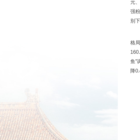
元、
强粉
别下
格局
16
鱼”
降0