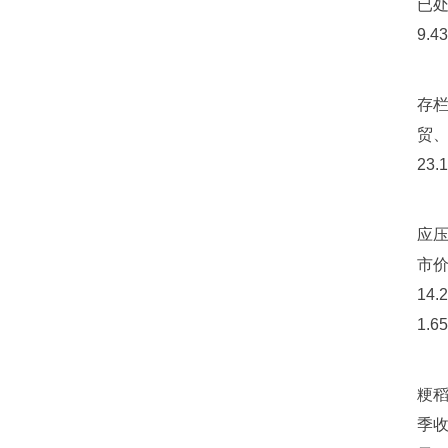
已处
9.
存
贸、
23.
应
市价
14
1.
粳稻
季收