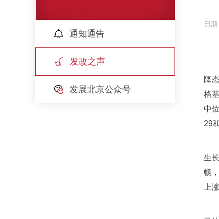
日期：
通知通告
发改之声
降
发展北京公众号
格
中位
29
生
畅，
上涨