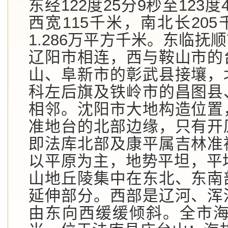
东经122度25分9秒至123
西宽115千米，南北长20
1.286万平方千米。东临抚
辽阳市相连，西与鞍山市的
山、阜新市的彰武县接壤，
科左后旗及铁岭市的昌图县
相邻。沈阳市大地构造位置
准地台的北部边缘，只有开
即法库北部及康平属吉林准
以平原为主，地势平坦，平
山地丘陵集中在东北、东南
延伸部分。西部是辽河、浑
由东向西缓缓倾斜。全市海拔