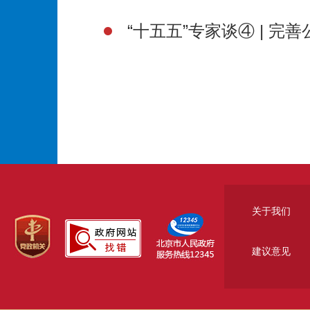
“十五五”专家谈④ | 
关于我们
建议意见