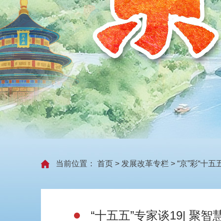
当前位置：
首页
>
发展改革专栏
>
“京”彩“十五五
“十五五”专家谈19| 聚