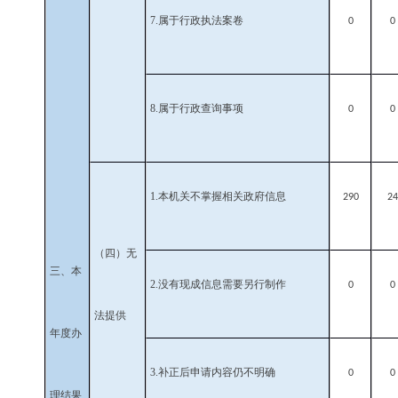
7.
属于行政执法案卷
0
0
8.
属于行政查询事项
0
0
1.
本机关不掌握相关政府信息
290
24
（四）无
三、本
2.
没有现成信息需要另行制作
0
0
法提供
年度办
3.
补正后申请内容仍不明确
0
0
理结果