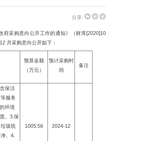
分享:
采购意向公开工作的通知》（财库[2020]10
 12 月采购意向公开如下：
预算金额
预计采购时
备注
（万元）
间
包含保洁
度等服务
内的环境
度。3.保
对垃圾统
1005.56
2024-12
净。4.