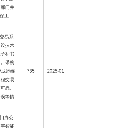
关部门并
安保工
程交易系
建设技术
电子标书
务。采购
形成运维
735
2025-01
工程交易
、可靠、
延误等情
安门办公
楼宇智能