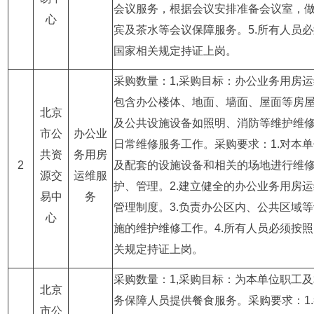
会议服务，根据会议安排准备会议室，
心
宾及茶水等会议保障服务。5.所有人员
国家相关规定持证上岗。
采购数量：1,采购目标：办公业务用房
包含办公楼体、地面、墙面、屋面等房
北京
及公共设施设备如照明、消防等维护维
市公
办公业
日常维修服务工作。采购要求：1.对本
共资
务用房
2
及配套的设施设备和相关的场地进行维
源交
运维服
护、管理。2.建立健全的办公业务用房
易中
务
管理制度。3.负责办公区内、公共区域
心
施的维护维修工作。4.所有人员必须按
关规定持证上岗。
采购数量：1,采购目标：为本单位职工
北京
务保障人员提供餐食服务。采购要求：1
市公