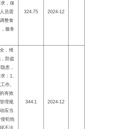
要求，保
务人员需
324.75
2024-12
时调整食
口，服务
安全，维
施，防盗
全隐患，
求：1.
范工作。
度的有效
的管理规
344.1
2024-12
活动应当
者侵犯他
发现不法