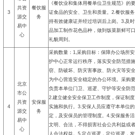
《餐饮业和集体用餐单位卫生规范》的
共资
餐饮服
3
证食品的安全、卫生和质量。2.餐饮服
源交
务
持有效健康证并经过培训后上岗。3.及
易中
品加工制作花色品种，做到饭菜新鲜可
心
礼貌周到。
采购数量：1,采购目标：保障办公场所
护中心正常运行秩序，落实安全防范措
窃、防破坏、防灾害事故、防火灾等安
为中心营造安全稳定的办公环境。采购要
北京
负责本单位门卫、巡逻、守护等安全防
市公
2.建立健全安全保卫工作制度，保证制
共资
安保服
4
实施和执行。3.安保人员应遵守本单位
源交
务
定，及安保员的管理制度。4.安保服务
易中
文明、合法，不得损害社会公共利益或
心
人合法权益。5.定点巡逻，定位巡逻，