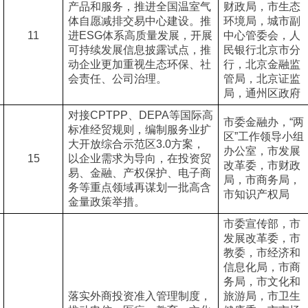
产品和服务，推进全国温室气
财政局，市生态
体自愿减排交易中心建设。推
环境局，城市副
11
进ESG体系高质量发展，开展
中心管委会，人
可持续发展信息披露试点，推
民银行北京市分
动企业更加重视生态环保、社
行，北京金融监
会责任、公司治理。
管局，北京证监
局，通州区政府
对接CPTPP、DEPA等国际高
市委金融办，“两
标准经贸规则，编制服务业扩
区”工作领导小组
大开放综合示范区3.0方案，
办公室，市发展
15
以企业需求为导向，在投资贸
改革委，市财政
易、金融、产权保护、电子商
局，市商务局，
务等重点领域再谋划一批高含
市知识产权局
金量政策举措。
市委宣传部，市
发展改革委，市
教委，市经济和
信息化局，市商
务局，市文化和
落实外商投资准入管理制度，
旅游局，市卫生