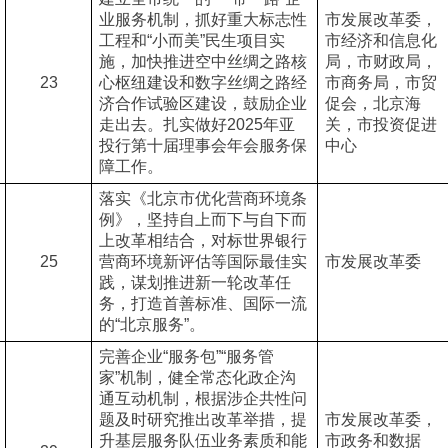
业服务机制，抓好重大标志性
市发展改革委，
工程和“小而美”民生项目实
市经济和信息化
施，加快推进空中丝绸之路核
局，市财政局，
23
心枢纽建设和数字丝绸之路经
市商务局，市贸
济合作试验区建设，鼓励企业
促会，北京海
走出去。扎实做好2025年亚
关，市投资促进
投行第十届理事会年会服务保
中心
障工作。
落实《北京市优化营商环境条
例》，坚持自上而下与自下而
上改革相结合，对标世界银行
25
营商环境新评估等国际最佳实
市发展改革委
践，谋划推进新一轮改革任
务，打造首善标准、国际一流
的“北京服务”。
完善企业“服务包”“服务管
家”机制，健全常态化政企沟
通互动机制，根据涉企共性问
题及时研究推出改革举措，提
市发展改革委，
升基层服务队伍业务素质和能
市政务和数据