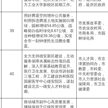
方工业大学新校区前期工作。
府，延庆区政府
用好腾退空间增补公共服务，
利用拆违腾退土地实施留白增
市发展改革委，
绿，园林增绿54.85公顷、战
市农业农村局，
39
略留白临时绿化8.67公顷、农
市商务局，市园
业种植增绿39.36公顷，实现
林绿化局
全市一刻钟便民生活圈全覆
盖。
全力支持雄安新区建设，主动
市人才局，市京
服务保障央属标志性项目疏
津冀协同办，市
解，深入开展基础教育提升、
教委，市科委、
医疗卫生发展、职业培训创新
40
中关村管委会，
三项工程，开工建设协和医院
市人力资源社会
国家医学中心雄安院区，谋划
保障局，市卫生
建设北京—雄安人才科创走
健康委
廊。
推动城市副中心高质量发展，
继续保持千亿级投资强度，推