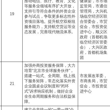
推动电信、医疗、教育、文化
健康委，市市场
等服务业领域有序扩大开放，
监管局，市通信
支持引导符合条件的外资企业
管理局，大兴机
19
参与试点，争取更多标志性外
场临空经济区联
资项目落地。提升航空双枢纽
合管委会，市贸
服务能力，支持航空货运等业
促会，市投资促
态发展，完善现代物流体系。
进中心，顺义区
政府（首都机场
临空经济区管委
会），大兴区政
府，首都机场集
团
加强外商投资服务保障，大力
培育“北京市全球服务伙伴”，
搭建一站式、全周期、线上线
市发展改革委，
下服务矩阵，常态化落实外资
市商务局，市贸
21
企业圆桌会议制度和“闭环
促会，市投资促
式”诉求响应机制，做好企业
进中心
全生命周期服务和合法权益保
障。
建立全市统一的“一带一路”企