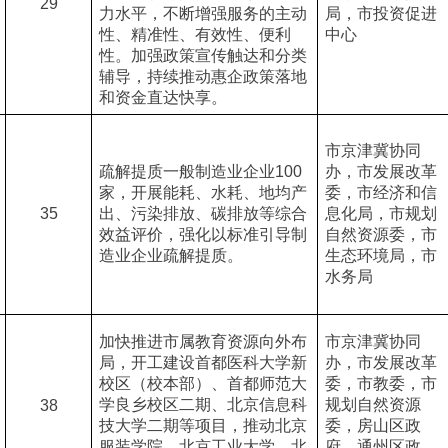
29
力水平，不断增强服务的主动
局，市投资促进
性、精准性、有效性、便利
中心
性。加强政策宣传触达和分类
辅导，持续推动惠企政策落地
和资金直达快享。
市京津冀协同
疏解提质一般制造业企业100
办，市发展改革
家，开展能耗、水耗、地均产
委，市经济和信
35
出、污染排放、碳排放等综合
息化局，市规划
效益评价，强化以标准引导制
自然资源委，市
造业企业疏解提质。
生态环境局，市
水务局
加快推进市属教育资源向外布
市京津冀协同
局，开工建设首都医科大学新
办，市发展改革
校区（校本部）、首都师范大
委，市教委，市
学良乡校区二期、北京信息科
规划自然资源
38
技大学二期等项目，推动北京
委，房山区政
服装学院、北京工业大学、北
府，通州区政