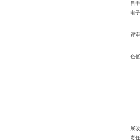
目申
电子
评
色
展
责