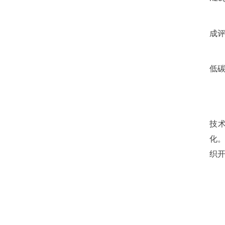
成
低碳
技
化
织