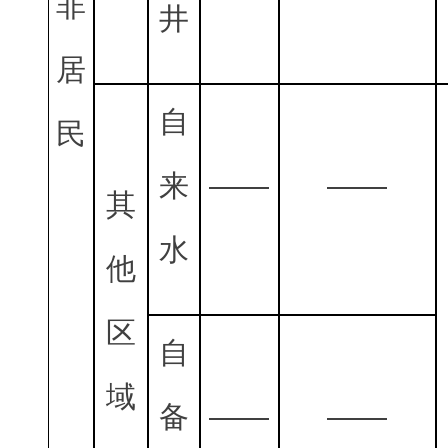
非
井
居
自
民
来
——
——
其
水
他
区
自
域
备
——
——