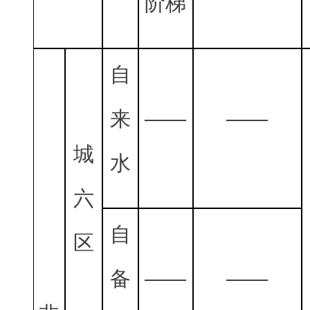
阶梯
自
来
——
——
城
水
六
自
区
备
——
——