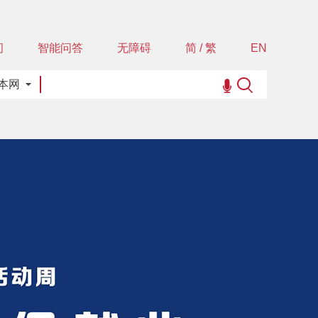
间
智能问答
无障碍
简 / 繁
EN
本网